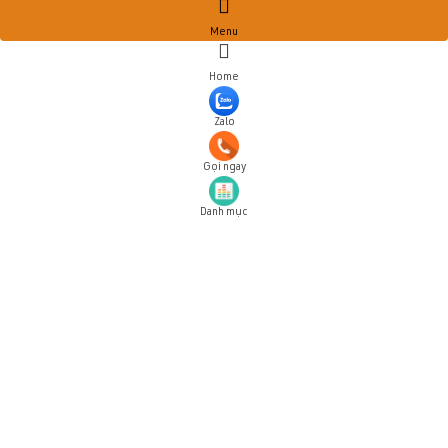
Menu
Home
Zalo
Gọi ngay
Danh mục
Đăng ký tài khoản