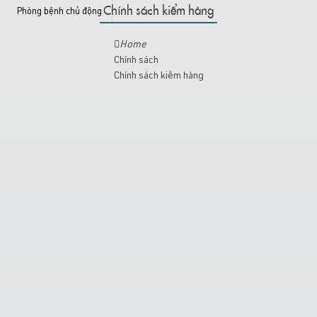
Chính sách kiểm hàng
Phòng bệnh chủ động
zalo: 0868 431 491 -
benhvienthongminh.com@gmail.com
Home
Chính sách
Chính sách kiểm hàng