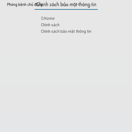
Chính sách bảo mật thông tin
Phòng bệnh chủ động
zalo: 0868 431 491 -
benhvienthongminh.com@gmail.com
Home
Chính sách
Chính sách bảo mật thông tin