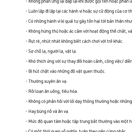
- Không phản ứng lại đáp lại khi được gọi tên hoặc phản 
- Luôn lặp đi lặp lại các hành vi hoặc sự cử động của cơ t
- Có những hành vi kì quái tự gây tổn hại tới bản thân n
- Không hứng thú hoặc ác cảm với hoạt động thể chất, và c
- Rụt rè, nhút nhát không biết cách chơi với trẻ khác.
- Sợ chỗ lạ, người lạ, vật lạ.
- Khó thích ứng với sự thay đổi hoàn cảnh, công việc/ diễ
- Bị hút chặt vào những đồ vật quen thuộc.
- Thường xuyên ăn vạ.
- Rối loạn ăn uống, tiêu hóa.
- Không có phản hồi với lối dạy thông thường hoặc những 
- Hay bùng nổ và ăn vạ.
- Mức độ quan tâm hoặc tập trung bất thường vào một hà
- Có một thói quen vỗ nghĩa, tuân theo nếp cứng nhắc