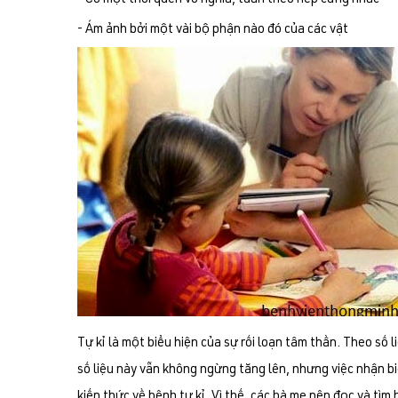
- Ám ảnh bởi một vài bộ phận nào đó của các vật
Tự kỉ là một biểu hiện của sự rối loạn tâm thần. Theo số
số liệu này vẫn không ngừng tăng lên, nhưng việc nhận bi
kiến thức về bệnh tự kỉ. Vì thế, các bà mẹ nên đọc và tìm h