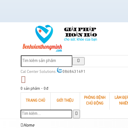
Cal Center Solutions:
0868431491
0 sản phẩm - 0đ
PHÒNG BỆNH
LÀM ĐẸ
TRANG CHỦ
GIỚI THIỆU
CHỦ ĐỘNG
NHIÊ
Home