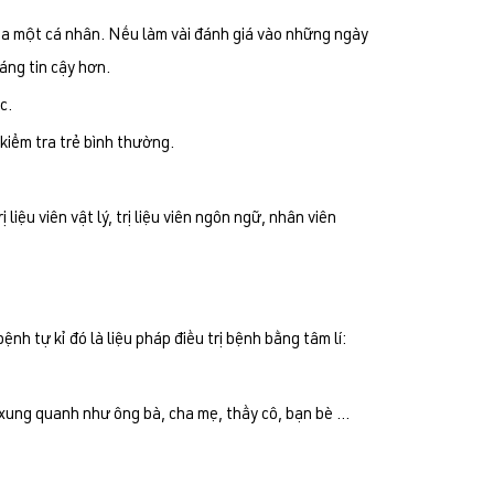
 của một cá nhân. Nếu làm vài đánh giá vào những ngày
áng tin cậy hơn.
c.
 kiểm tra trẻ bình thường.
iệu viên vật lý, trị liệu viên ngôn ngữ, nhân viên
ệnh tự kỉ đó là liệu pháp điều trị bệnh bằng tâm lí:
ời xung quanh như ông bà, cha mẹ, thầy cô, bạn bè …