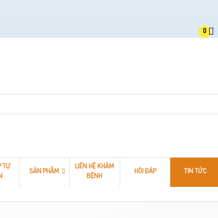
0
P TỰ
LIÊN HỆ KHÁM
SẢN PHẨM
HỎI ĐÁP
TIN TỨC
N
BỆNH