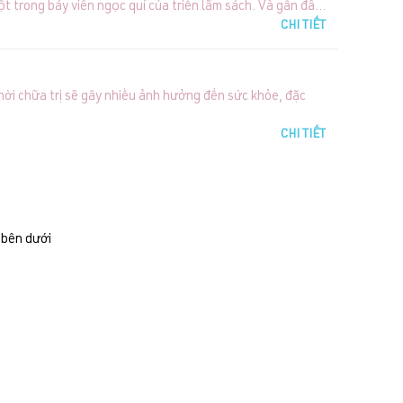
trong bảy viên ngọc quí của triển lãm sách. Và gần đây
 TPHCM – sách NCT&VTVN do NXB Y học tái bản năm 2006
CHI TIẾT
thời chữa trị sẽ gây nhiều ảnh hưởng đến sức khỏe, đặc
CHI TIẾT
 bên dưới