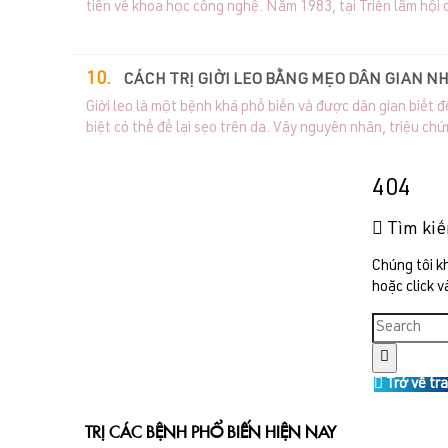
tiên về khoa học công nghệ. Năm 1983, tại Triển lãm hộ
nhất, ngày 10-5-2007, tại Hội nghị thường niên lần th
đã nhận được giải thưởng đặc biệt của Hội đồng giải t
CÁCH TRỊ GIỜI LEO BẰNG MẸO DÂN GIAN N
Giời leo là một bệnh khá phổ biến và được dân gian biết 
biệt có thể để lại sẹo trên da. Vậy nguyên nhân, triệu chứn
404
Tìm ki
Chúng tôi k
hoặc click v
Trở về tr
TRỊ CÁC BỆNH PHỔ BIẾN HIỆN NAY