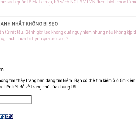
i chợ sách quốc tế Matxcơva, bộ sách NCT&VTVN được bình chọn là một 
ứ 14 Hiệp hội xuất bản châu Á-Thái Bình Dương (APPA) – diễn ra tại
hưởng sách APPA năm 2006
HANH NHẤT KHÔNG BỊ SẸO
đến từ rất lâu. Bệnh giời leo không quá nguy hiểm nhưng nếu không kịp 
g, cách chữa trị bệnh giời leo là gì?
ếm
hông tìm thấy trang bạn đang tìm kiếm. Bạn có thể tìm kiếm ở ô tìm kiếm
ào liên kết để về trang chủ của chúng tôi
ang chủ