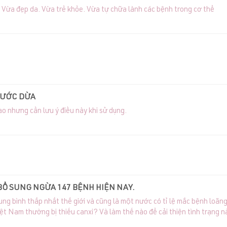
. Vừa đẹp da. Vừa trẻ khỏe. Vừa tự chữa lành các bệnh trong cơ thể
NƯỚC DỪA
ao nhưng cần lưu ý điều này khi sử dụng.
BỔ SUNG NGỪA 147 BỆNH HIỆN NAY.
g bình thấp nhất thế giới và cũng là một nước có tỉ lệ mắc bệnh loãng
iệt Nam thường bị thiếu canxi? Và làm thế nào để cải thiện tình trạng n