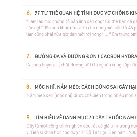
97 TƯ THẾ QUAN HỆ TÌNH DỤC VỢ CHỒNG KI
“Làm lâu mới chứng tỏ bản lĩnh đàn ông” Có thể bạn đã gặ
còn nghĩ đến anh khác nữa vì tớ cho nàng mê mẩn từ 45 p
lắm cũng phải nửa giờ đạn mới rời nòng”…; “ Em trung bìn
lâu để chứng tỏ năng lực đàn ông và chinh phục người tìn
ĐƯỜNG ĐA VÀ ĐƯỜNG ĐƠN ( CACBON HYDRA
Cacbon huydrat ( chất đường bột) là nguồn cung cấp năng
MỘC NHĨ, NẤM MÈO: CÁCH DÙNG SAI GÂY HẠ
Nấm mèo đen (mộc nhĩ) được chế biến trong nhiều món ăn 
TÌM HIỂU VỀ DANH MỤC 70 CÂY THUỐC NAM C
Đây là một công trình nghiên cứu rất có giá trị ở trong 
vị Tiến sĩ khoa học cho dược sĩ Đỗ Tất Lợi. Đến năm 198