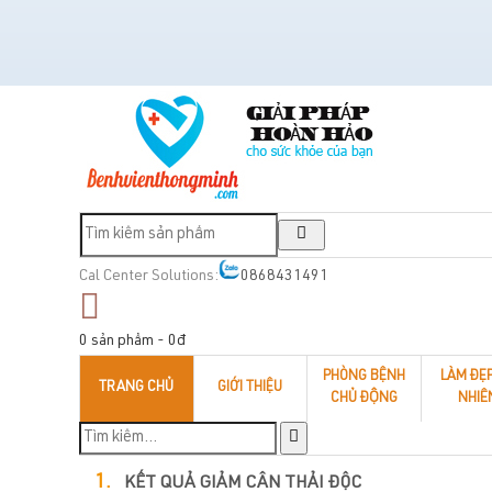
Cal Center Solutions:
0868431491
0 sản phẩm - 0đ
PHÒNG BỆNH
LÀM ĐẸ
TRANG CHỦ
GIỚI THIỆU
CHỦ ĐỘNG
NHIÊ
KẾT QUẢ GIẢM CÂN THẢI ĐỘC