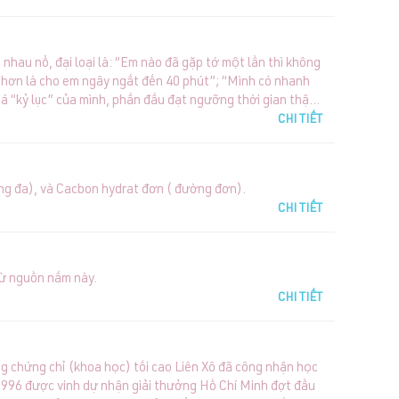
nhau nổ, đại loại là: “Em nào đã gặp tớ một lần thì không
n hơn là cho em ngây ngất đến 40 phút”; “Mình có nhanh
á “kỷ lục” của mình, phấn đấu đạt ngưỡng thời gian thật
CHI TIẾT
ng đa), và Cacbon hydrat đơn ( đường đơn).
CHI TIẾT
từ nguồn nấm này.
CHI TIẾT
ng chứng chỉ (khoa học) tối cao Liên Xô đã công nhận học
 1996 được vinh dự nhận giải thưởng Hồ Chí Minh đợt đầu