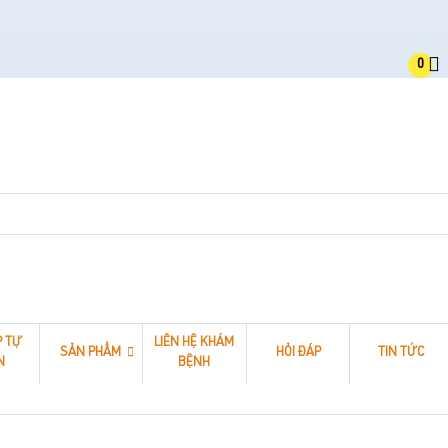
0
P TỰ
LIÊN HỆ KHÁM
SẢN PHẨM
HỎI ĐÁP
TIN TỨC
N
BỆNH