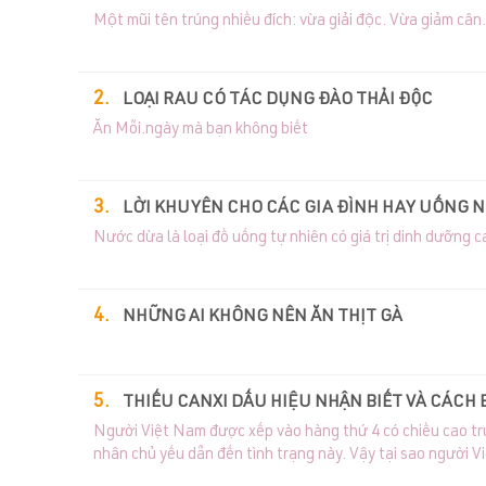
Một mũi tên trúng nhiều đích: vừa giải độc. Vừa giảm cân
LOẠI RAU CÓ TÁC DỤNG ĐÀO THẢI ĐỘC
Ăn Mỗi.ngày mà bạn không biết
LỜI KHUYÊN CHO CÁC GIA ĐÌNH HAY UỐNG 
Nước dừa là loại đồ uống tự nhiên có giá trị dinh dưỡng c
NHỮNG AI KHÔNG NÊN ĂN THỊT GÀ
THIẾU CANXI DẤU HIỆU NHẬN BIẾT VÀ CÁCH 
Người Việt Nam được xếp vào hàng thứ 4 có chiều cao trun
nhân chủ yếu dẫn đến tình trạng này. Vậy tại sao người V