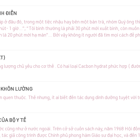
NH ĐIỂN
p ở đâu đó, trong một tiệc nhậu hay bên một bàn trà, nhóm Quý ông thi 
hút- 1 giờ…”; “Tôi bình thường là phải 30 phút mới xuất binh, còn muố
h là 20 phút mới hạ màn”… Bởi vậy không ít người đã tìm mọi cách để ph
h.
T)
 lượng chủ yếu cho cơ thể . Có hai loại Cacbon hydrat phức hợp ( đườ
I KHÔN LƯỜNG
quen thuộc. Thế nhưng, ít ai biết đến tác dụng dinh dưỡng tuyệt vời 
ỦA BỘ Y TẾ
nước cũng như ở nước ngoài. Trên cở sở cuốn sách này, năm 1968 Hội đồ
0, tác giả công trình được Chính phủ phong hàm Giáo sư đại học, và đến