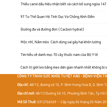
Thiếu canxi dấu hiệu nhận biết và cách bổ sung ngừa 147
97 Tư Thế Quan Hệ Tình Dục Vợ Chồng Kinh Điển
Đường đa và đường đơn ( Cacbon hydrat)
Mộc nhĩ, Nấm mèo: Cách dùng sai gây hại khôn lường
Tìm hiểu về danh mục 70 cây thuốc nam của Bộ Y tế
Cách trị giời leo bằng mẹo dân gian nhanh nhất không bị 
CÔNG TY TNHH SỨC KHỎE TUYỆT HẢO - BỆNH VIỆN 
Địa chỉ:
48/13, đường số 10, P. Bình Hưng Hoà B, Q. Bình T
Địa chỉ mới:
48/13 Đường Số 10, Phường Bình Tân, Tp Hồ C
Mã Số Thuế:
0312766569 -- Cấp ngày 06 tháng 05 Năm 201