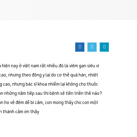
 hiện nay ở việt nam rất nhiều.đó là viêm gan siêu vi
cao, nhưng theo đông y lại do cơ thể quá hàn, nhiệt
ng cao, nhưng bác sĩ khoa nhiễm lại không cho thuốc
còn những năm tiếp sau thì bệnh sẽ tiến triển thế nào?
còn ho về đêm dễ bi cảm, con mong thầy cho con một
ân thành cảm ơn thầy