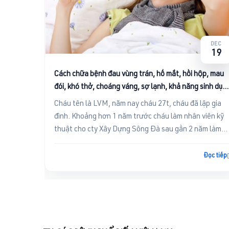
DEC
19
Cách chữa bệnh đau vùng trán, hố mắt, hồi hộp, mau
đói, khó thở, choáng váng, sợ lạnh, khả năng sinh dục
giảm, tê mỏi toàn thân
Cháu tên là LVM, năm nay cháu 27t, cháu đã lập gia
đình. Khoảng hơn 1 năm trước cháu làm nhân viên kỹ
thuật cho cty Xây Dựng Sông Đà sau gần 2 năm làm
việc ở đây, do á...
Đọc tiếp