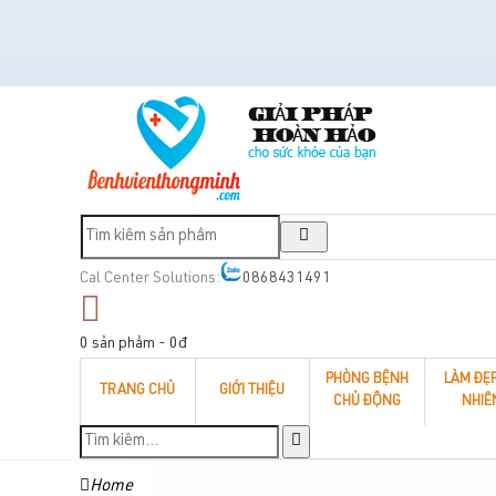
Cal Center Solutions:
0868431491
0 sản phẩm - 0đ
PHÒNG BỆNH
LÀM ĐẸ
TRANG CHỦ
GIỚI THIỆU
CHỦ ĐỘNG
NHIÊ
Home