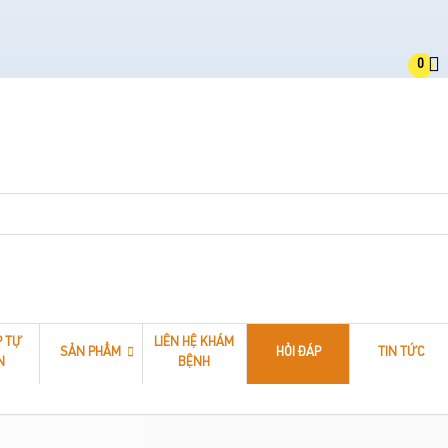
0
P TỰ
LIÊN HỆ KHÁM
SẢN PHẨM
HỎI ĐÁP
TIN TỨC
N
BỆNH