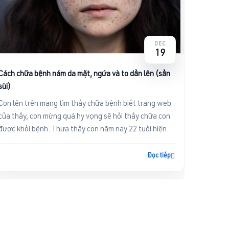
DEC
19
Cách chữa bệnh nám da mặt, ngứa và to dần lên (sần
sùi)
Con lên trên mạng tìm thầy chữa bệnh biết trang web
của thầy, con mừng quá hy vọng sẽ hỏi thầy chữa con
được khỏi bệnh. Thưa thầy con năm nay 22 tuổi hiện
con bị nám d...
Đọc tiếp