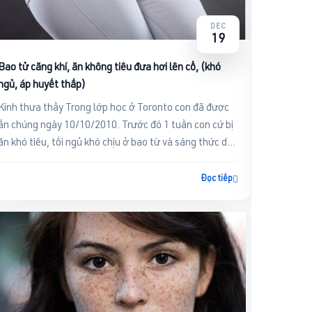
DEC
19
Bệnh như
Bao tử căng khí, ăn không tiêu đưa hơi lên cổ, (khó
ngủ, áp huyết thấp)
Kính chà
Kính thưa thầy Trong lớp học ở Toronto con đã được
viện và 
ấn chúng ngày 10/10/2010. Trước đó 1 tuần con cứ bị
hiện trướ
ăn khó tiêu, tối ngủ khó chịu ở bao từ và sáng thức dậy
giống bị .
thì thấy...
Đọc tiếp