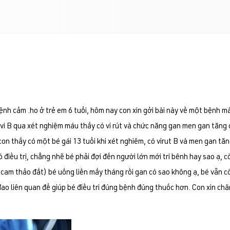
bệnh cảm .ho ở trẻ em 6 tuổi, hôm nay con xin gởi bài này về một bệnh mà
u vi B qua xét nghiệm máu thấy có vi rút và chức năng gan men gan tăng 
con thấy có một bé gái 13 tuổi khi xét nghiêm, có virut B và men gan tă
ó điều trị, chẳng nhẽ bé phải đợi đến người lớn mới tri bênh hay sao ạ, 
.cam thảo đất) bé uống liền mấy tháng rồi gan có sao không ạ, bé vẫn 
đao liên quan để giúp bé điều tri đúng bệnh đúng thuốc hơn. Con xin ch