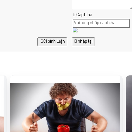
*
Captcha
Gửi bình luận
nhập lại