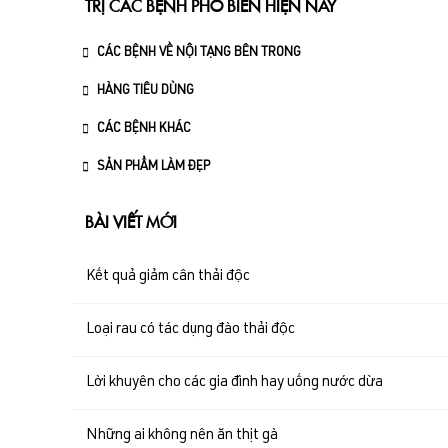
TRỊ CÁC BỆNH PHỔ BIẾN HIỆN NAY
CÁC BỆNH VỀ NỘI TẠNG BÊN TRONG
HÀNG TIÊU DÙNG
CÁC BỆNH KHÁC
SẢN PHẨM LÀM ĐẸP
BÀI VIẾT MỚI
Kết quả giảm cân thải độc
Loại rau có tác dụng đào thải độc
Lời khuyên cho các gia đình hay uống nước dừa
Những ai không nên ăn thịt gà