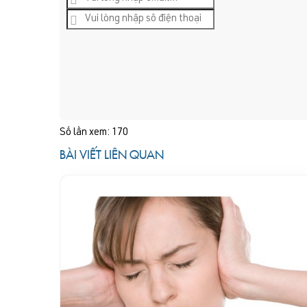
Số lần xem: 170
BÀI VIẾT LIÊN QUAN
DEC
19
khắp nơi
hữa được,