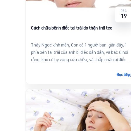
Đọc tiếp
DEC
19
Cách chữa bệnh điếc tai trái do thận trái teo
Thầy Ngọc kính mến, Con có 1 người bạn, gần đây, 1
phía bên tai trái của anh bị điếc dần dần, và bác sĩ nói
rằng, khó có hy vọng cứu chữa, và chấp nhận bị điếc
tai. Vậ...
Đọc tiếp