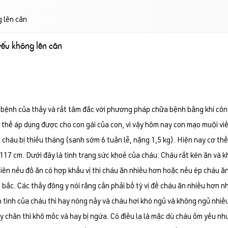
g lên cân
 yếu không lên cân
ệnh của thầy và rất tâm đắc với phương pháp chữa bệnh bằng khí công củ
 thể áp dụng được cho con gái của con, vì vậy hôm nay con mạo muội vi
h cháu bị thiếu tháng (sanh sớm 6 tuần lễ, nặng 1,5 kg). Hiện nay cơ thể
 117 cm. Dưới đây là tình trạng sức khoẻ của cháu: Cháu rất kén ăn và 
hiên nếu đồ ăn có hợp khẩu vị thì cháu ăn nhiều hơn hoặc nếu ép cháu ă
 bắc. Các thầy đông y nói rằng cần phải bổ tỳ vị để cháu ăn nhiều hơn 
h tình của cháu thì hay nóng nảy và cháu hơi khó ngủ và không ngủ nhi
ay chân thì khô mốc và hay bị ngứa. Có điều lạ là mặc dù cháu ốm yếu nh