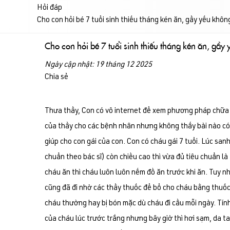
Hỏi đáp
Cho con hỏi bé 7 tuổi sinh thiếu tháng kén ăn, gầy yếu khôn
Cho con hỏi bé 7 tuổi sinh thiếu tháng kén ăn, gầy
Ngày cập nhật: 19 tháng 12 2025
Chia sẻ
Thưa thầy, Con có vô internet để xem phương pháp chữa b
của thầy cho các bệnh nhân nhưng không thấy bài nào có
giúp cho con gái của con. Con có cháu gái 7 tuổi. Lúc san
chuẩn theo bác sĩ) còn chiều cao thì vừa đủ tiêu chuẩn là
cháu ăn thì cháu luôn luôn nếm đồ ăn trước khi ăn. Tuy n
cũng đã đi nhờ các thầy thuốc để bổ cho cháu bằng thuốc
cháu thường hay bị bón mặc dù cháu đi cầu mỗi ngày. Tín
của cháu lúc trước trắng nhưng bây giờ thì hơi sạm, da t