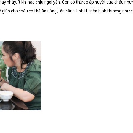
chạy nhảy, ít khi nào chịu ngồi yên. Con có thử đo áp huyết của cháu nh
 giúp cho cháu có thể ăn uống, lên cân và phát triển bình thường như c