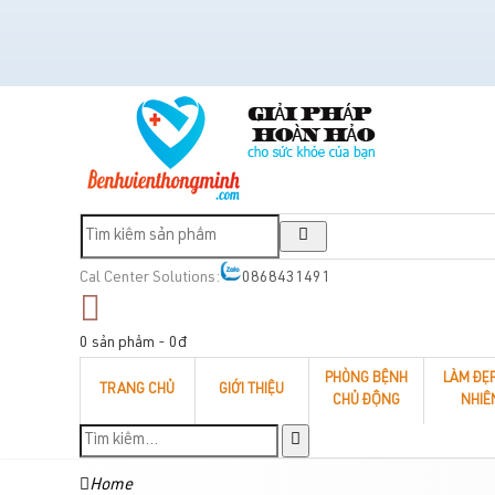
Cal Center Solutions:
0868431491
0 sản phẩm - 0đ
PHÒNG BỆNH
LÀM ĐẸ
TRANG CHỦ
GIỚI THIỆU
CHỦ ĐỘNG
NHIÊ
Home