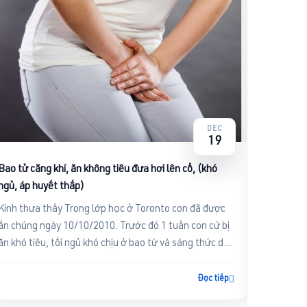
cách dùn
Con chào
thầy tư v
những bà
bênh u vú
DEC
19
Bệnh như
Bao tử căng khí, ăn không tiêu đưa hơi lên cổ, (khó
ngủ, áp huyết thấp)
Kính chà
Kính thưa thầy Trong lớp học ở Toronto con đã được
viện và 
ấn chúng ngày 10/10/2010. Trước đó 1 tuần con cứ bị
hiện trướ
ăn khó tiêu, tối ngủ khó chịu ở bao từ và sáng thức dậy
giống bị .
thì thấy...
Đọc tiếp