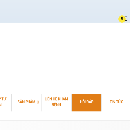
0
P TỰ
LIÊN HỆ KHÁM
SẢN PHẨM
HỎI ĐÁP
TIN TỨC
N
BỆNH