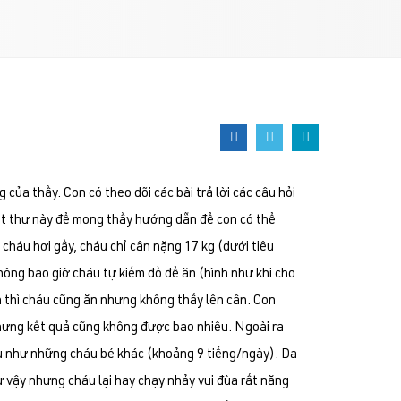
a thầy. Con có theo dõi các bài trả lời các câu hỏi
ết thư này để mong thầy hướng dẫn để con có thể
 cháu hơi gầy, cháu chỉ cân nặng 17 kg (dưới tiêu
không bao giờ cháu tự kiếm đồ để ăn (hình như khi cho
n thì cháu cũng ăn nhưng không thấy lên cân. Con
nhưng kết quả cũng không được bao nhiêu. Ngoài ra
ều như những cháu bé khác (khoảng 9 tiếng/ngày). Da
ư vậy nhưng cháu lại hay chạy nhảy vui đùa rất năng