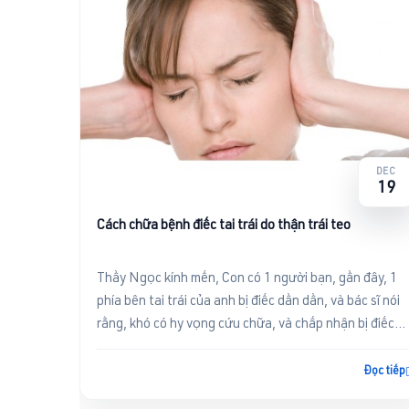
khắp nơi
hữa được,
Đọc tiếp
DEC
19
Cách chữa bệnh điếc tai trái do thận trái teo
Thầy Ngọc kính mến, Con có 1 người bạn, gần đây, 1
phía bên tai trái của anh bị điếc dần dần, và bác sĩ nói
rằng, khó có hy vọng cứu chữa, và chấp nhận bị điếc
tai. Vậ...
Đọc tiếp