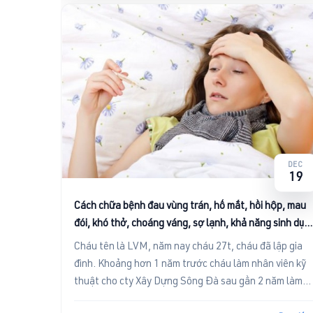
DEC
19
Cách chữa bệnh đau vùng trán, hố mắt, hồi hộp, mau
đói, khó thở, choáng váng, sợ lạnh, khả năng sinh dục
giảm, tê mỏi toàn thân
Cháu tên là LVM, năm nay cháu 27t, cháu đã lập gia
đình. Khoảng hơn 1 năm trước cháu làm nhân viên kỹ
thuật cho cty Xây Dựng Sông Đà sau gần 2 năm làm
việc ở đây, do á...