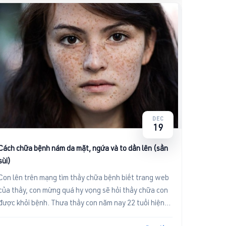
DEC
19
Cách chữa bệnh nám da mặt, ngứa và to dần lên (sần
sùi)
Con lên trên mạng tìm thầy chữa bệnh biết trang web
của thầy, con mừng quá hy vọng sẽ hỏi thầy chữa con
được khỏi bệnh. Thưa thầy con năm nay 22 tuổi hiện
con bị nám d...