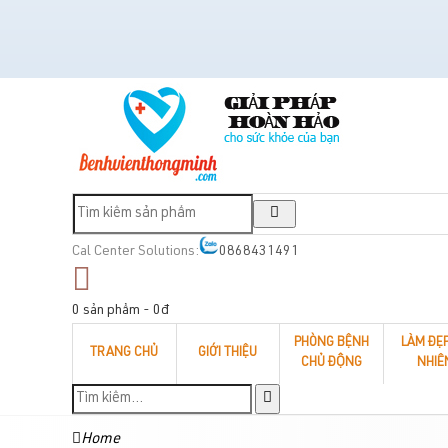
Cal Center Solutions:
0868431491
0 sản phẩm - 0đ
PHÒNG BỆNH
LÀM ĐẸ
TRANG CHỦ
GIỚI THIỆU
CHỦ ĐỘNG
NHIÊ
Home