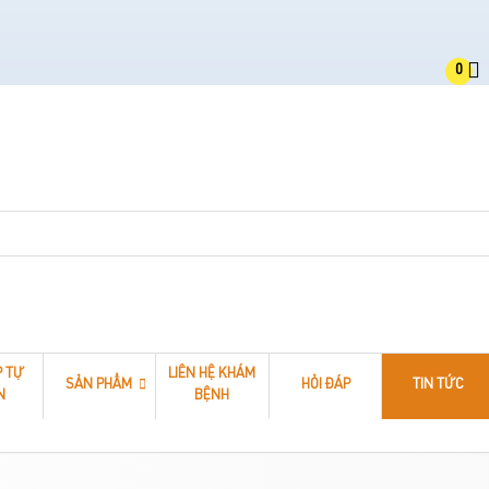
0
P TỰ
LIÊN HỆ KHÁM
SẢN PHẨM
HỎI ĐÁP
TIN TỨC
N
BỆNH