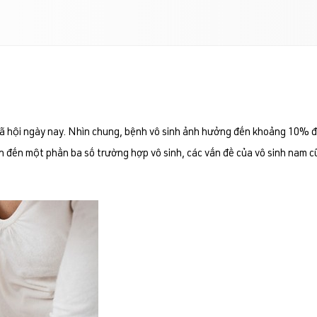
xã hội ngày nay. Nhìn chung, bệnh vô sinh ảnh hưởng đến khoảng 10% đ
an đến một phần ba số trường hợp vô sinh, các vấn đề của vô sinh nam c