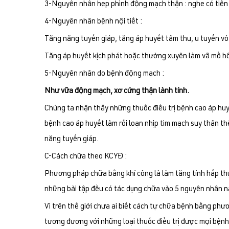
3-Nguyên nhân hẹp phình động mạch thận : nghe có tiến 
4-Nguyên nhân bệnh nội tiết :
Tăng năng tuyến giáp, tăng áp huyết tâm thu, u tuyến vỏ 
Tăng áp huyết kịch phát hoặc thường xuyên làm vã mồ hôi
5-Nguyên nhân do bệnh động mạch :
Như vữa động mạch, xơ cứng thận lành tính.
Chúng ta nhận thấy những thuốc điều trị bệnh cao áp hu
bệnh cao áp huyết làm rối loạn nhịp tim mạch suy thận th
năng tuyến giáp.
C-Cách chữa theo KCYĐ :
Phương pháp chữa bằng khí công là làm tăng tính hấp th
những bài tập đều có tác dụng chữa vào 5 nguyên nhân nà
Vì trên thế giới chưa ai biết cách tự chữa bệnh bằng ph
tương đương với những loại thuốc điều trị được mọi bệnh