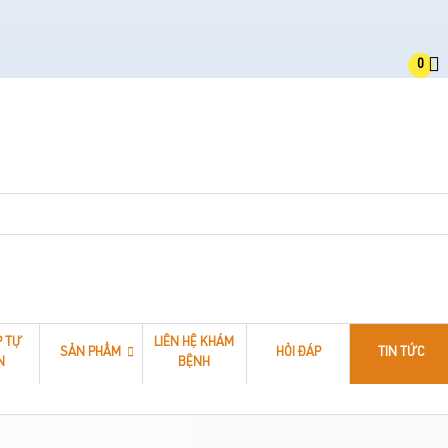
0
P TỰ
LIÊN HỆ KHÁM
SẢN PHẨM
HỎI ĐÁP
TIN TỨC
N
BỆNH