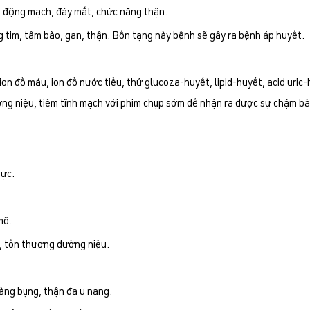
, động mạch, đáy mắt, chức năng thận.
 tim, tâm bào, gan, thận. Bốn tạng này bệnh sẽ gây ra bệnh áp huyết.
ion đồ máu, ion đồ nước tiểu, thử glucoza-huyết, lipid-huyết, acid uric-
g niệu, tiêm tĩnh mạch với phim chụp sớm để nhận ra được sự chậm bài
gực.
mô.
n, tồn thương đường niệu.
àng bụng, thận đa u nang.