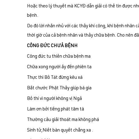
Hoặc theo lý thuyết mà KCYĐ dẫn giải có thể tin được như
bệnh.
Do đó lời nhắn nhủ với các thầy khí công, khi bệnh nhân 
thời giờ của cả bệnh nhân và thầy chữa bệnh. Cho nên đã
CÔNG ĐỨC CHƯẢ BỆNH
Công đức tu thiền chữa bệnh ma
Chữa xong người ấy đến phiên ta
Thực thi Bồ Tát đừng kêu xá
Bắt chước Phật Thầy giúp bá gia
Bố thí vì người không vị Ngả
Làm ơn bởi tiếng phát tâm tà
Thường cầu giải thoát ma không phá
Sinh tử,Niết bàn quyết chẳng xa .