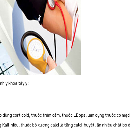
h y khoa tây y :
o dùng corticoid, thuốc trầm cảm, thuốc LDopa, lạm dụng thuốc co mạ
Kali-niệu, thuốc bổ xương calci là tăng calci-huyết, ăn nhiều chất bổ 