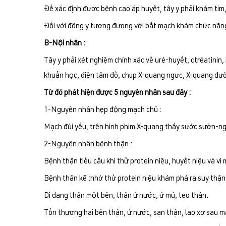
Để xác định được bệnh cao áp huyết, tây y phải khám tim
Đối với đông y tương đưong với bắt mạch khám chức năng
B-Nội nhân :
Tây y phải xét nghiệm chính xác về uré-huyết, ctréatinin, 
khuẩn học, điện tâm đồ, chụp X-quang ngực, X-quang đườn
Từ đó phát hiện được 5 nguyên nhân sau đây :
1-Nguyên nhân hẹp động mạch chủ :
Mạch đùi yếu, trên hình phim X-quang thấy sước sườn-n
2-Nguyên nhân bệnh thận :
Bệnh thận tiểu cầu khi thử protein niệu, huyết niệu và vi 
Bệnh thận kẽ :nhờ thử protein niệu khám phá ra suy thậ
Dị dạng thận một bên, thận ứ nước, ứ mủ, teo thận.
Tổn thương hai bên thận, ứ nước, sạn thận, lao xơ sau m