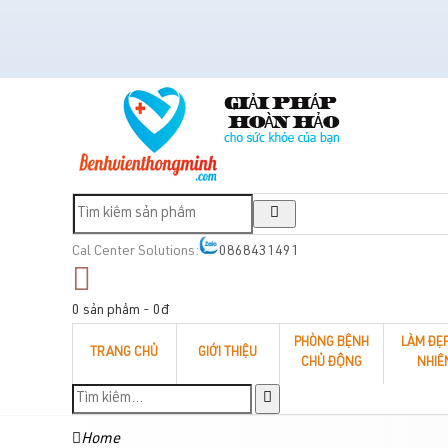
Cal Center Solutions:
0868431491
0 sản phẩm - 0đ
PHÒNG BỆNH
LÀM ĐẸ
TRANG CHỦ
GIỚI THIỆU
CHỦ ĐỘNG
NHIÊ
Home