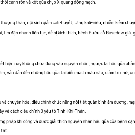
thổi cạnh rốn và kết qủa chụp X-quang động mạch.
thượng thận, nội sinh giảm kali-huyết, tăng kali-niệu, nhiễm kiềm chuy
, tim đập nhanh liên tục, dễ bị kích thích, bệnh Bướu cổ Basedow giả. 
yết hiện nay không chữa đúng vào nguyên nhân, ngược lại hậu qủa phản
êm, vẫn dẫn đến những hậu qủa tai biến mạch máu não, giảm trí nhớ, ung
ụ và chuyển hóa, điều chỉnh chức năng nội tiết quân bình âm dương, 
y về cách điều chỉnh 3 yếu tố Tinh-Khí-Thần.
ương pháp khí công và được giải thích nguyên nhân hậu qủa của bệnh cặ
 tật.