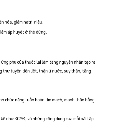
ển hóa, giảm natri-niệu.
giảm áp huyết ở thể đứng.
 ứng phụ của thuốc lại làm tăng nguyên nhân tạo ra
 thư tuyến tiền liệt, thận ứ nước, suy thận, tăng
mạnh chức năng tuần hoàn tim mạch, mạnh thận bẳng
n kẽ như KCYĐ, và những công dụng của mỗi bài tập