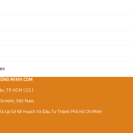
sẹo
THÔNG MINH.COM
ân, TP.HCM ( Cũ )
hí minh, Việt Nam.
4 tại Sở Kế Hoạch Và Đầu Tư Thành Phố Hồ Chí Minh