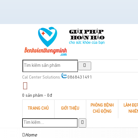
Cal Center Solutions:
0868431491
0 sản phẩm - 0đ
PHÒNG BỆNH
LÀM ĐẸ
TRANG CHỦ
GIỚI THIỆU
CHỦ ĐỘNG
NHIÊ
Home