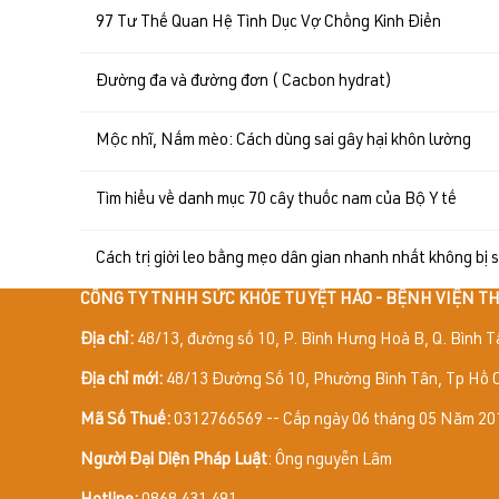
97 Tư Thế Quan Hệ Tình Dục Vợ Chồng Kinh Điển
Đường đa và đường đơn ( Cacbon hydrat)
Mộc nhĩ, Nấm mèo: Cách dùng sai gây hại khôn lường
Tìm hiểu về danh mục 70 cây thuốc nam của Bộ Y tế
Cách trị giời leo bằng mẹo dân gian nhanh nhất không bị 
CÔNG TY TNHH SỨC KHỎE TUYỆT HẢO - BỆNH VIỆN 
Địa chỉ:
48/13, đường số 10, P. Bình Hưng Hoà B, Q. Bình T
Địa chỉ mới:
48/13 Đường Số 10, Phường Bình Tân, Tp Hồ C
Mã Số Thuế:
0312766569 -- Cấp ngày 06 tháng 05 Năm 201
Người Đại Diện Pháp Luật
: Ông nguyễn Lâm