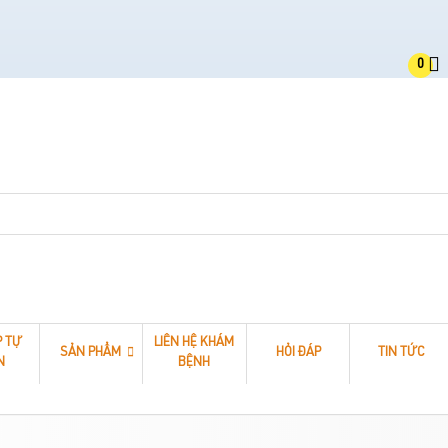
0
P TỰ
LIÊN HỆ KHÁM
SẢN PHẨM
HỎI ĐÁP
TIN TỨC
N
BỆNH