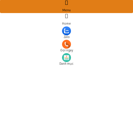
Menu
Home
Zalo
Gọi ngay
Danh mục
Đăng ký tài khoản