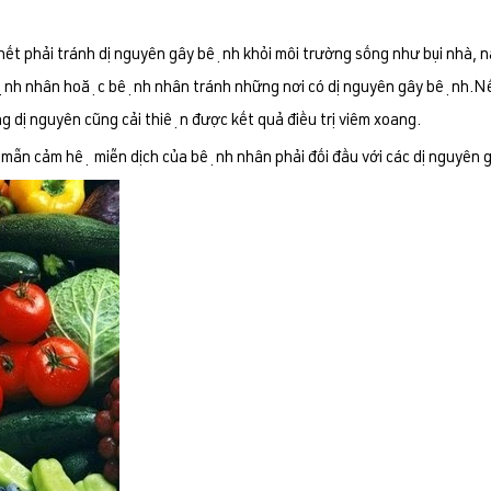
́c hết phải tránh dị nguyên gây bệnh khỏi môi tr­ường sống như bụi nhà, 
 bệnh nhân hoặc bệnh nhân tránh những nơi có dị nguyên gây bệnh.
g dị nguyên cũng cải thiện đ­ược kết quả điều trị viêm xoang.
i mẫn cảm hệ miễn dịch của bệnh nhân phải đối đầu với các dị nguyên 