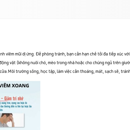
 viêm mũi dị ứng. Để phòng tránh, bạn cần hạn chế tối đa tiếp xúc với c
động vật (không nuôi chó, mèo trong nhà hoặc cho chúng ngủ trên giườn
n cửa.Môi trường sống, học tập, làm việc cần thoáng, mát, sạch sẽ, trá