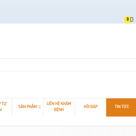
0
P TỰ
LIÊN HỆ KHÁM
SẢN PHẨM
HỎI ĐÁP
TIN TỨC
N
BỆNH