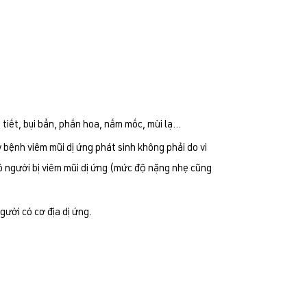
 tiết, bụi bẩn, phấn hoa, nấm mốc, mùi lạ…
 bệnh viêm mũi dị ứng phát sinh không phải do vi
ó người bị viêm mũi dị ứng (mức độ nặng nhẹ cũng
gười có cơ địa dị ứng.