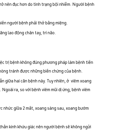
trở nên đục hơn do tình trạng bội nhiễm. Người bệnh
khiến người bệnh phải thở bằng miệng.
ăng lao động chân tay, trí não.
iệc trị bệnh không đúng phương pháp làm bệnh tiến
à phòng tránh được những biến chứng của bệnh.
ẫn giữa hai căn bệnh này. Tuy nhiên, ở viêm xoang
 Ngoài ra, so với bệnh viêm mũi dị ứng, bệnh viêm
ớc nhức giữa 2 mắt, xoang sàng sau, xoang bướm
 thần kinh khứu giác nên người bệnh sẽ không ngửi