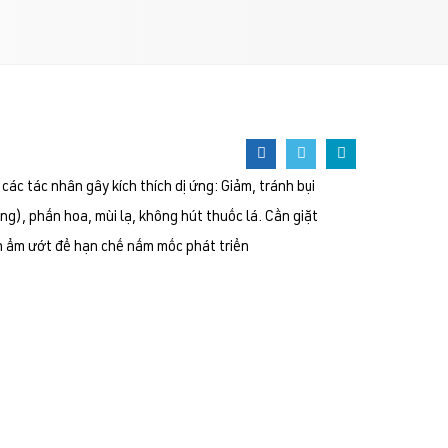
ác tác nhân gây kích thích dị ứng: Giảm, tránh bụi
g), phấn hoa, mùi lạ, không hút thuốc lá. Cần giặt
nh ẩm ướt để hạn chế nấm mốc phát triển