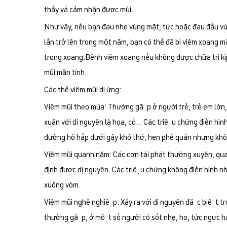
thấy và cảm nhận được mùi.
Như vậy, nếu bạn đau nhẹ vùng mặt, tức hoặc đau đầu vùn
lần trở lên trong một năm, bạn có thể đã bị viêm xoang m
trong xoang.Bệnh viêm xoang nếu không được chữa trị kịp
mũi mãn tính...
Các thể viêm mũi dị ứng:
Viêm mũi theo mùa: Thường gặp ở người trẻ, trẻ em lớn, hi
xuân với dị nguyên là hoa, cỏ... Các triệu chứng điển hìn
đường hô hấp dưới gây khó thở, hen phế quản nhưng kh
Viêm mũi quanh năm: Các cơn tái phát thường xuyên, quanh
định được dị nguyên. Các triệu chứng không điển hình như
xuống vòm.
Viêm mũi nghề nghiệp: Xảy ra với dị nguyên đặc biệt t
thường gặp, ở một số người có sốt nhẹ, ho, tức ngực