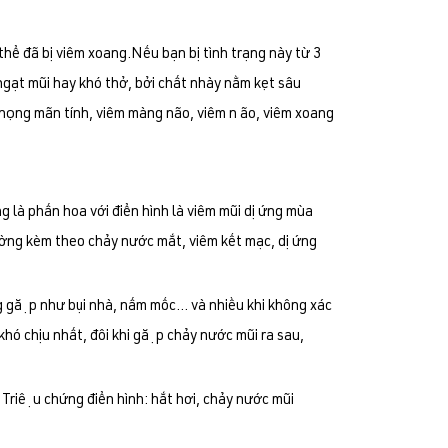
hể đã bị viêm xoang.Nếu bạn bị tình trạng này từ 3
 ngạt mũi hay khó thở, bởi chất nhày nằm kẹt sâu
 họng mãn tính, viêm màng não, viêm n ão, viêm xoang
 là phấn hoa với điển hình là viêm mũi dị ứng mùa
ường kèm theo chảy nước mắt, viêm kết mạc, dị ứng
g gặp như bụi nhà, nấm mốc… và nhiều khi không xác
hó chịu nhất, đôi khi gặp chảy nước mũi ra sau,
iệu chứng điển hình: hắt hơi, chảy nước mũi