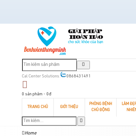
Cal Center Solutions:
0868431491
0 sản phẩm - 0đ
PHÒNG BỆNH
LÀM ĐẸ
TRANG CHỦ
GIỚI THIỆU
CHỦ ĐỘNG
NHIÊ
Home