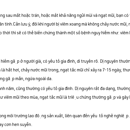
g sau mắt hoặc trán, hoặc mất khả năng ngửi mùi và ngạt mũi, bạn có t
ãn tính.Cần lưu ý, đôi khi người bị viêm xoang mà không chảy nước mũi,
 thời thì sẽ có thể biến chứng thành một số bệnh nguy hiểm như: viêm
ếm gặp ở người già, có yếu tố gia đình, di truyền rõ. Dị nguyên thường
h là hắt hơi, chảy nước mũi trong, ngạt tắc mũi chỉ xảy ra 7-15 ngày, th
ông gặp mẩn, ngứa ngoài da.
 năm, cũng thường có yếu tố gia đình. Dị nguyên rất đa dạng, thườn
 viêm mũi theo mùa, ngạt tắc mũi là triệu chứng thường gặp và gây k
rong môi trường lao động sản xuất, liên quan đến yếu tố nghề nghiệp. Tr
 hay cơn hen suyễn.