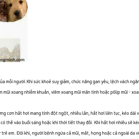
của mỗi người.Khi sức khoẻ suy giảm, chức năng gan yếu, lệch vách ngăn
êm mũi xoang nhiễm khuẩn, viêm xoang mũi mãn tính hoặc pôlip mũi - xoa
ững cơn hắt hơi mang tính đột ngột, nhiều lần, hắt hơi liên tục, kéo dài
, có thể vào buổi sáng hoặc khi thời tiết thay đổi. Khi hắt hơi nhiều sẽ 
rẻ em. Đôi khi, người bệnh ngứa cả mũi, mắt, họng hoặc cả ngoài da vù