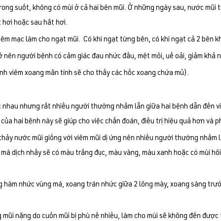
trong suốt, không có mùi ở cả hai bên mũi. Ở những ngày sau, nước mũi 
 hơi hoặc sau hắt hơi.
iêm mạc làm cho ngạt mũi. Có khi ngạt từng bên, có khi ngạt cả 2 bên 
ở nên người bệnh có cảm giác đau nhức đầu, mệt mỏi, uể oải, giảm khả n
ệnh viêm xoang mãn tính sẽ cho thấy các hốc xoang chứa mủ).
ác nhau nhưng rất nhiều người thường nhầm lẫn giữa hai bệnh dẫn đến v
 của hai bệnh này sẽ giúp cho việc chẩn đoán, điều trị hiệu quả hơn v
 chảy nước mũi giống với viêm mũi dị ứng nên nhiều người thường nhầm l
mà dịch nhầy sẽ có màu trắng đục, màu vàng, màu xanh hoặc có mùi hôi.
g hàm nhức vùng má, xoang trán nhức giữa 2 lông mày, xoang sàng trư
g mũi nặng do cuốn mũi bị phù nề nhiều, làm cho mùi sẽ không đến được