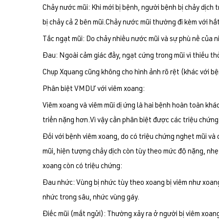
Chảy nước mũi: Khi mới bị bệnh, người bệnh bị chảy dịch 
bị chảy cả 2 bên mũi.Chảy nước mũi thường đi kèm với hắt
Tắc ngạt mũi: Do chảy nhiều nước mũi và sự phù nề của n
Đau: Ngoài cảm giác đầy, ngạt cứng trong mũi vì thiếu th
Chụp Xquang cũng không cho hình ảnh rõ rệt (khác với b
Phân biệt VMDƯ với viêm xoang:
Viêm xoang và viêm mũi dị ứng là hai bệnh hoàn toàn kh
triển nặng hơn.Vì vậy cần phân biệt được các triệu chứng
Đối với bệnh viêm xoang, do có triệu chứng nghẹt mũi và
mũi, hiện tượng chảy dịch còn tùy theo mức độ nặng, nhẹ 
xoang còn có triệu chứng:
Đau nhức: Vùng bị nhức tùy theo xoang bị viêm như xoan
nhức trong sâu, nhức vùng gáy.
Điếc mũi (mất ngửi): Thường xảy ra ở người bị viêm xoan