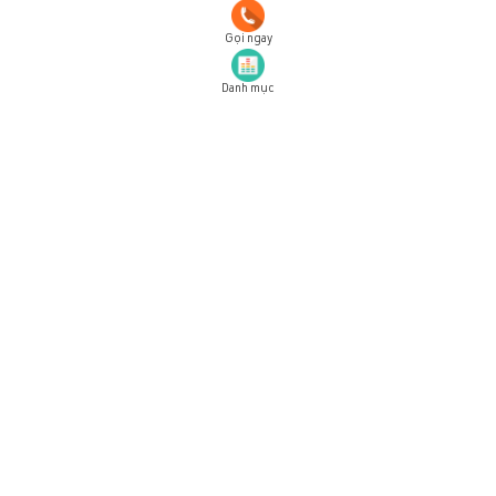
Gọi ngay
Danh mục
Đăng ký tài khoản