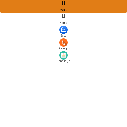
Menu
Home
Zalo
Gọi ngay
Danh mục
Đăng ký tài khoản