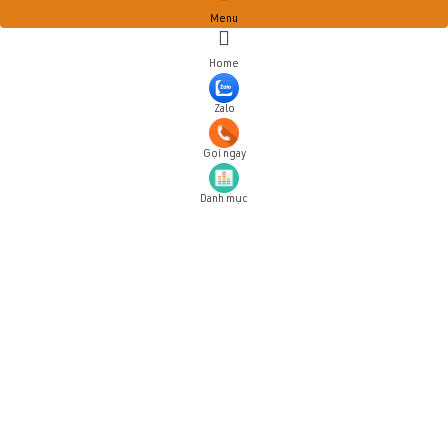
Menu
Home
Zalo
Gọi ngay
Danh mục
Đăng ký tài khoản