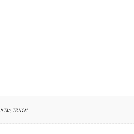
ình Tân, TP.HCM