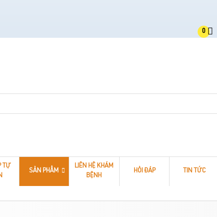
0
P TỰ
LIÊN HỆ KHÁM
SẢN PHẨM
HỎI ĐÁP
TIN TỨC
N
BỆNH