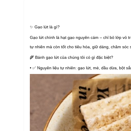
✨
Gạo lứt là gì?
Gạo lứt chính là hạt gạo nguyên cám – chỉ bỏ lớp vỏ t
tự nhiên mà còn tốt cho tiêu hóa, giữ dáng, chăm sóc 
🌾
 Bánh gạo lứt của chúng tôi có gì đặc biệt?
• 
✅
 Nguyên liệu tự nhiên: gạo lứt, mè, dầu dừa, bột 