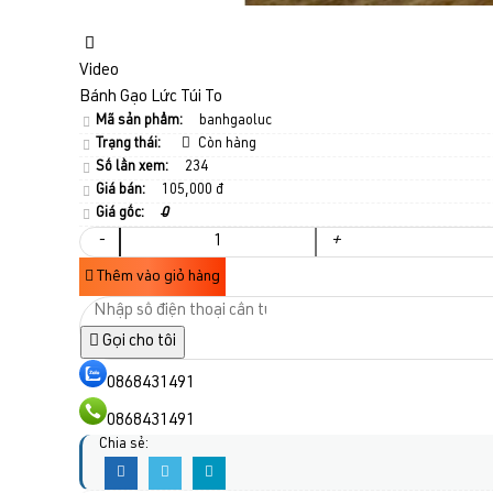
Video
Bánh Gạo Lức Túi To
Mã sản phẩm:
banhgaoluc
Trạng thái:
Còn hàng
Số lần xem:
234
Giá bán:
105,000 đ
Giá gốc:
0
-
+
Thêm vào giỏ hàng
Gọi cho tôi
0868431491
0868431491
Chia sẻ: