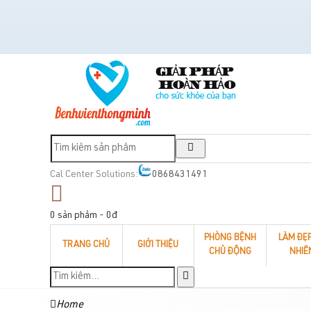
Cal Center Solutions:
0868431491
0 sản phẩm - 0đ
PHÒNG BỆNH
LÀM ĐẸ
TRANG CHỦ
GIỚI THIỆU
CHỦ ĐỘNG
NHIÊ
Home