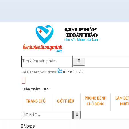
Cal Center Solutions:
0868431491
0 sản phẩm - 0đ
PHÒNG BỆNH
LÀM ĐẸ
TRANG CHỦ
GIỚI THIỆU
CHỦ ĐỘNG
NHIÊ
Home