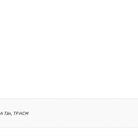
ình Tân, TP.HCM