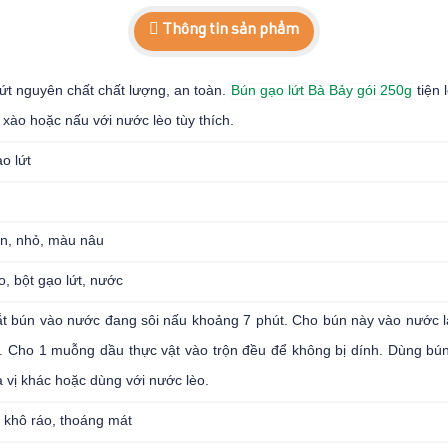
Thông tin sản phẩm
ứt nguyên chất chất lượng, an toàn.
Bún gạo lứt Bà Bảy gói 250g
tiện 
xào hoặc nấu với nước lèo tùy thích.
o lứt
òn, nhỏ, màu nâu
o, bột gạo lứt, nước
t bún vào nước đang sôi nấu khoảng 7 phút. Cho bún này vào nước lạ
. Cho 1 muỗng dầu thực vật vào trộn đều để không bị dính. Dùng bún 
a vị khác hoặc dùng với nước lèo.
 khô ráo, thoáng mát