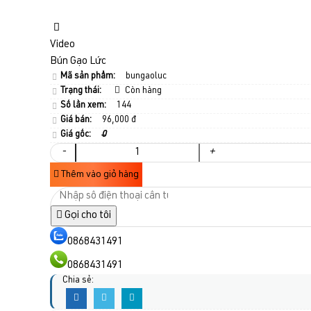
Video
Bún Gạo Lức
Mã sản phẩm:
bungaoluc
Trạng thái:
Còn hàng
Số lần xem:
144
Giá bán:
96,000 đ
Giá gốc:
0
-
+
Thêm vào giỏ hàng
Gọi cho tôi
0868431491
0868431491
Chia sẻ: