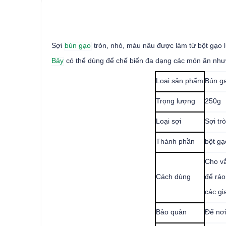
Sợi
bún gạo
tròn, nhỏ, màu nâu được làm từ bột gạo l
Bảy
có thể dùng để chế biến đa dạng các món ăn như 
Loại sản phẩm
Bún gạ
Trọng lượng
250g
Loại sợi
Sợi tr
Thành phần
bột gạ
Cho vắ
Cách dùng
để ráo
các gi
Bảo quản
Để nơi