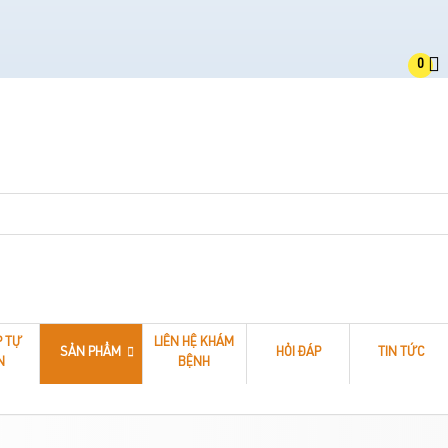
0
P TỰ
LIÊN HỆ KHÁM
SẢN PHẨM
HỎI ĐÁP
TIN TỨC
N
BỆNH